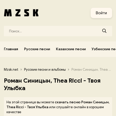
и
Узбекские песни
Украинские песни
Корейские песни
Войти
Главная
Русские песни
Казахские песни
Узбекские пе
Mzsk.net
Русские песни и альбомы
Роман Синицын, Thea Ricci - Твоя Улыбка
Роман Синицын, Thea Ricci - Твоя
Улыбка
На этой странице вы можете
скачать песню Роман Синицын,
Thea Ricci - Твоя Улыбка
или слушайте онлайн в хорошем
качестве