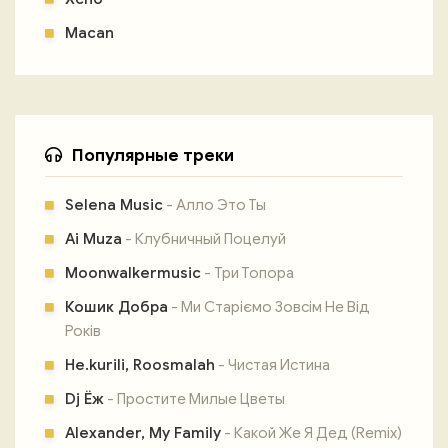
Macan
Популярные треки
Selena Music
- Алло Это Ты
Ai Muza
- Клубничный Поцелуй
Moonwalkermusic
- Три Топора
Кошик Добра
- Ми Старіємо Зовсім Не Від
Років
Не.kurili, Roosmalah
- Чистая Истина
Dj Ёж
- Простите Милые Цветы
Alexander, My Family
- Какой Же Я Дед (Remix)