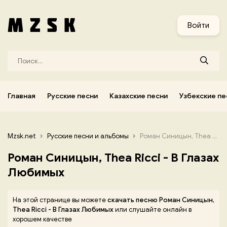
и
Узбекские песни
Украинские песни
Корейские песни
Войти
Главная
Русские песни
Казахские песни
Узбекские пе
Mzsk.net
Русские песни и альбомы
Роман Синицын, Thea Ricci - В Глазах Любимых
Роман Синицын, Thea Ricci - В Глазах
Любимых
На этой странице вы можете
скачать песню Роман Синицын,
Thea Ricci - В Глазах Любимых
или слушайте онлайн в
хорошем качестве