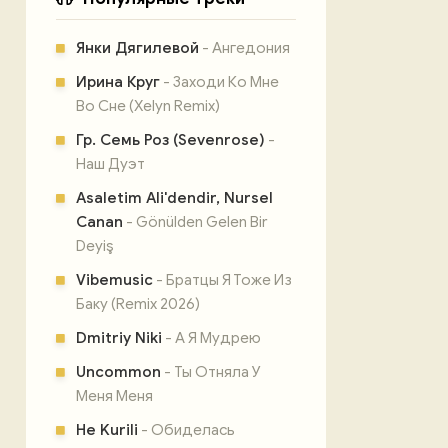
Янки Дягилевой
- Ангедония
Ирина Круг
- Заходи Ко Мне
Во Сне (Xelyn Remix)
Гр. Семь Роз (Sevenrose)
-
Наш Дуэт
Asaletim Ali'dendir, Nursel
Canan
- Gönülden Gelen Bir
Deyiş
Vibemusic
- Братцы Я Тоже Из
Баку (Remix 2026)
Dmitriy Niki
- А Я Мудрею
Uncommon
- Ты Отняла У
Меня Меня
He Kurili
- Обиделась