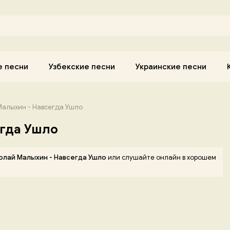
е песни
Узбекские песни
Украинские песни
алыхин - Навсегда Ушло
гда Ушло
олай Малыхин - Навсегда Ушло
или слушайте онлайн в хорошем