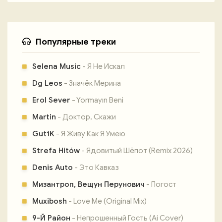
Популярные треки
Selena Music
- Я Не Искал
Dg Leos
- Значёк Мерина
Erol Sever
- Yormayın Beni
Martin
- Доктор, Скажи
Gut1K
- Я Живу Как Я Умею
Strefa Hitów
- Ядовитый Шёпот (Remix 2026)
Denis Auto
- Это Кавказ
Мизантроп, Вещун Перунович
- Погост
Muxibosh
- Love Me (Original Mix)
9-Й Район
- Непрошенный Гость (Ai Cover)