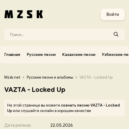
и
Узбекские песни
Украинские песни
Корейские песни
Войти
Главная
Русские песни
Казахские песни
Узбекские пе
Mzsk.net
Русские песни и альбомы
VAZTA - Locked Up
VAZTA - Locked Up
На этой странице вы можете
скачать песню VAZTA - Locked
Up
или слушайте онлайн в хорошем качестве
Дата релиза:
22.05.2026