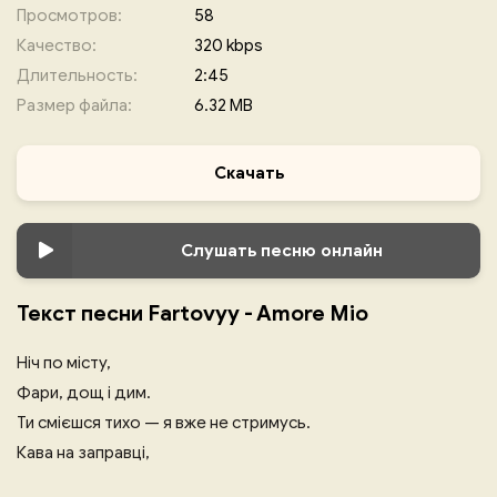
Просмотров:
58
Качество:
320 kbps
Длительность:
2:45
Размер файла:
6.32 MB
Скачать
Слушать песню онлайн
Текст песни Fartovyy - Amore Mio
Ніч по місту,
Фари, дощ і дим.
Ти смієшся тихо — я вже не стримусь.
Кава на заправці,