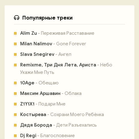
Популярные треки
Alim Zu
- Переживая Расставание
Milan Nalimov
- Gone Forever
Slava Snegirev
- Ангел
Remixme, Три Дня Лета, Ариста
- Небо
Укажи Мне Путь
10Age
- Обещаю
Максим Аршавин
- Облака
Z1Y1X1
- Подари Мне
Костырева
- Сохрани Моего Ребёнка
Дядя Борода
- Дети Разъехались
Dj Regi
- Благословение