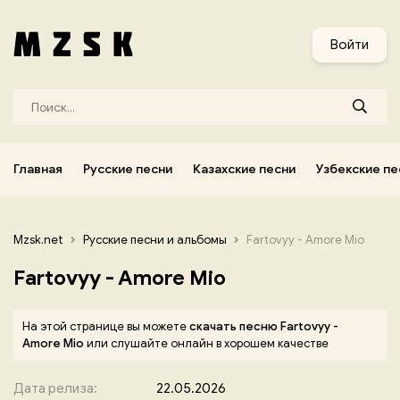
и
Узбекские песни
Украинские песни
Корейские песни
Войти
Главная
Русские песни
Казахские песни
Узбекские пе
Mzsk.net
Русские песни и альбомы
Fartovyy - Amore Mio
Fartovyy - Amore Mio
На этой странице вы можете
скачать песню Fartovyy -
Amore Mio
или слушайте онлайн в хорошем качестве
Дата релиза:
22.05.2026