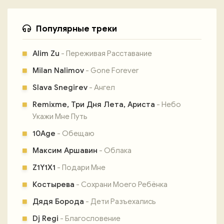
Популярные треки
Alim Zu
- Переживая Расставание
Milan Nalimov
- Gone Forever
Slava Snegirev
- Ангел
Remixme, Три Дня Лета, Ариста
- Небо
Укажи Мне Путь
10Age
- Обещаю
Максим Аршавин
- Облака
Z1Y1X1
- Подари Мне
Костырева
- Сохрани Моего Ребёнка
Дядя Борода
- Дети Разъехались
Dj Regi
- Благословение