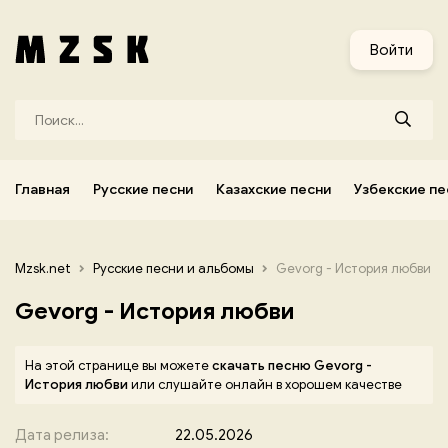
и
Узбекские песни
Украинские песни
Корейские песни
Войти
Главная
Русские песни
Казахские песни
Узбекские пе
Mzsk.net
Русские песни и альбомы
Gevorg - История любви
Gevorg - История любви
На этой странице вы можете
скачать песню Gevorg -
История любви
или слушайте онлайн в хорошем качестве
Дата релиза:
22.05.2026