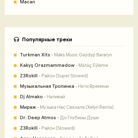
Macan
Популярные треки
Turkman Xits
- Maks Music Gaýdyp Bararyn
Kakyş Orazmammedow
- Mätäç Eýleme
Z3Rokill
- Район (Super Slowed)
Музыкальная Тропинка
- Нити Времени
Dj Almako
- Наливай
Мираж
- Музыка Нас Связала (Xelyn Remix)
Dr. Deep Atmos
- До Глубины Души
Z3Rokill
- Район (Slowed)