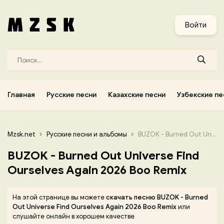
и
Узбекские песни
Украинские песни
Корейские песни
Войти
Главная
Русские песни
Казахские песни
Узбекские пе
Mzsk.net
Русские песни и альбомы
BUZOK - Burned Out Universe Find Ourselves Again 2026 Boo Remix
BUZOK - Burned Out Universe Find
Ourselves Again 2026 Boo Remix
На этой странице вы можете
скачать песню BUZOK - Burned
Out Universe Find Ourselves Again 2026 Boo Remix
или
слушайте онлайн в хорошем качестве