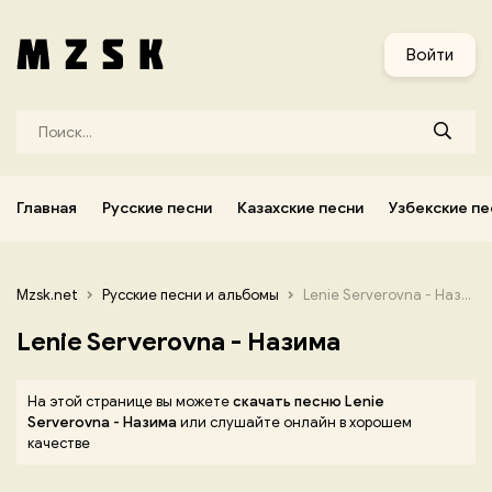
и
Узбекские песни
Украинские песни
Корейские песни
Войти
Главная
Русские песни
Казахские песни
Узбекские пе
Mzsk.net
Русские песни и альбомы
Lenie Serverovna - Назима
Lenie Serverovna - Назима
На этой странице вы можете
скачать песню Lenie
Serverovna - Назима
или слушайте онлайн в хорошем
качестве