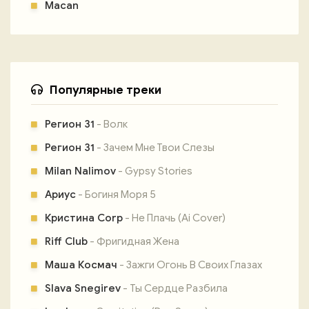
Macan
Популярные треки
Регион 31
- Волк
Регион 31
- Зачем Мне Твои Слезы
Milan Nalimov
- Gypsy Stories
Ариус
- Богиня Моря 5
Кристина Corp
- Не Плачь (Ai Cover)
Riff Club
- Фригидная Жена
Маша Космач
- Зажги Огонь В Своих Глазах
Slava Snegirev
- Ты Сердце Разбила