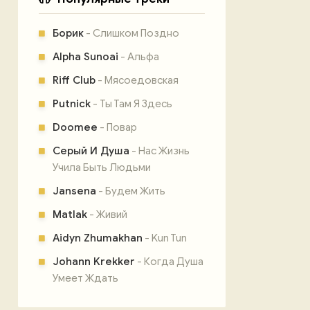
Борик
- Слишком Поздно
Alpha Sunoai
- Альфа
Riff Club
- Мясоедовская
Putnick
- Ты Там Я Здесь
Doomee
- Повар
Серый И Душа
- Нас Жизнь
Учила Быть Людьми
Jansena
- Будем Жить
Matlak
- Живий
Aidyn Zhumakhan
- Kun Tun
Johann Krekker
- Когда Душа
Умеет Ждать