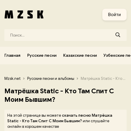
и
Узбекские песни
Украинские песни
Корейские песни
Войти
Главная
Русские песни
Казахские песни
Узбекские пе
Mzsk.net
Русские песни и альбомы
Матрёшка Static - Кто Там Спит С Моим Бывшим?
Матрёшка Static - Кто Там Спит С
Моим Бывшим?
На этой странице вы можете
скачать песню Матрёшка
Static - Кто Там Спит С Моим Бывшим?
или слушайте
онлайн в хорошем качестве