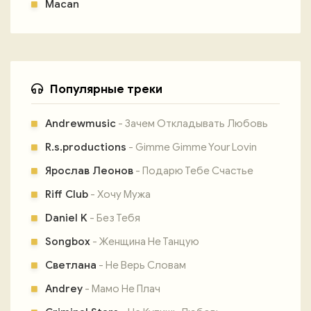
Macan
Популярные треки
Andrewmusic
- Зачем Откладывать Любовь
R.s.productions
- Gimme Gimme Your Lovin
Ярослав Леонов
- Подарю Тебе Счастье
Riff Club
- Хочу Мужа
Daniel K
- Без Тебя
Songbox
- Женщина Не Танцую
Светлана
- Не Верь Словам
Andrey
- Мамо Не Плач