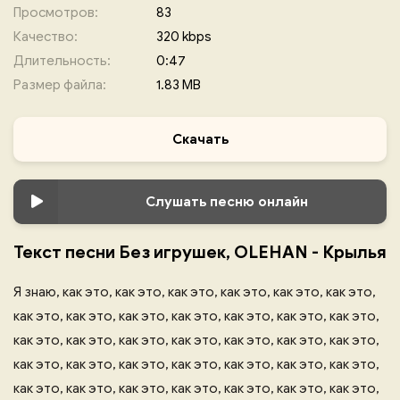
Просмотров:
83
Качество:
320 kbps
Длительность:
0:47
Размер файла:
1.83 MB
Скачать
Слушать песню онлайн
Текст песни Без игрушек, OLEHAN - Крылья
Я знаю, как это, как это, как это, как это, как это, как это,
как это, как это, как это, как это, как это, как это, как это,
как это, как это, как это, как это, как это, как это, как это,
как это, как это, как это, как это, как это, как это, как это,
как это, как это, как это, как это, как это, как это, как это,