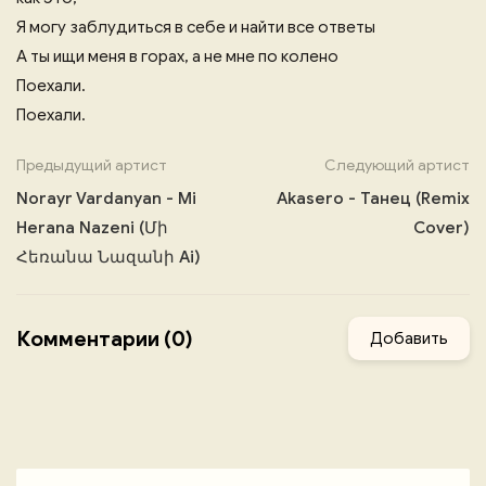
Я могу заблудиться в себе и найти все ответы
А ты ищи меня в горах, а не мне по колено
Поехали.
Поехали.
Предыдущий артист
Следующий артист
Norayr Vardanyan - Mi
Akasero - Танец (Remix
Herana Nazeni (Մի
Cover)
Հեռանա Նազանի Ai)
Комментарии (0)
Добавить