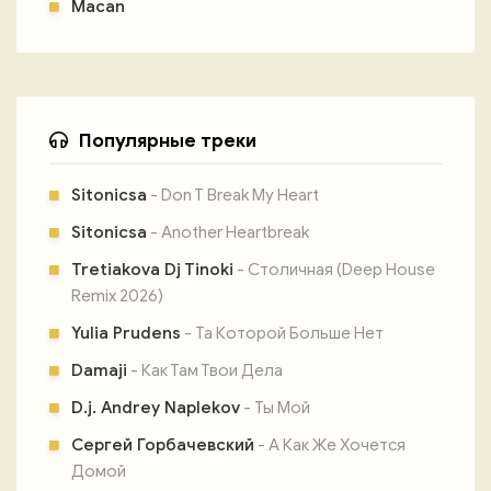
Macan
Популярные треки
Sitonicsa
- Don T Break My Heart
Sitonicsa
- Another Heartbreak
Tretiakova Dj Tinoki
- Столичная (Deep House
Remix 2026)
Yulia Prudens
- Та Которой Больше Нет
Damaji
- Как Там Твои Дела
D.j. Andrey Naplekov
- Ты Мой
Сергей Горбачевский
- А Как Же Хочется
Домой