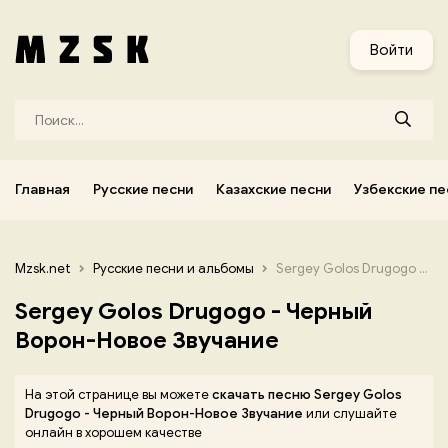
и
Узбекские песни
Украинские песни
Корейские песни
Войти
Главная
Русские песни
Казахские песни
Узбекские пе
Mzsk.net
Русские песни и альбомы
Sergey Golos Drugogo - Черный Ворон-Новое Звучание
Sergey Golos Drugogo - Черный
Ворон-Новое Звучание
На этой странице вы можете
скачать песню Sergey Golos
Drugogo - Черный Ворон-Новое Звучание
или слушайте
онлайн в хорошем качестве