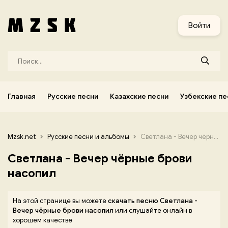
и
Узбекские песни
Украинские песни
Корейские песни
Войти
Главная
Русские песни
Казахские песни
Узбекские пе
Mzsk.net
Русские песни и альбомы
Светлана - Вечер чёрные брови насопил
Светлана - Вечер чёрные брови
насопил
На этой странице вы можете
скачать песню Светлана -
Вечер чёрные брови насопил
или слушайте онлайн в
хорошем качестве