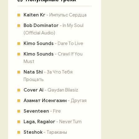
Kaiten Kr
- Импульс Сердца
Bob Dominator
- In My Soul
(Official Audio)
Kimo Sounds
- Dare To Live
Kimo Sounds
- Crawl If You
Must
Nata Shi
- За Что Тебя
Прощать
Cover Ai
- Qaydan Bilasiz
Азамат Исенгазин
- Другая
Seventeen
- Fire
Laga, Ragalor
- Never Turn
Steshok
- Тараканы