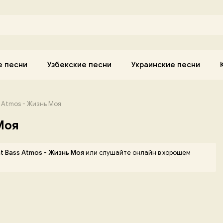
е песни
Узбекские песни
Украинские песни
s Atmos - Жизнь Моя
Моя
t Bass Atmos - Жизнь Моя
или слушайте онлайн в хорошем