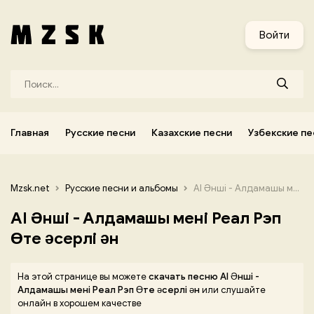
и
Узбекские песни
Украинские песни
Корейские песни
Войти
Главная
Русские песни
Казахские песни
Узбекские пе
Mzsk.net
Русские песни и альбомы
AI Әнші - Алдамашы мені Реал Рэп Өте әсерлі ән
AI Әнші - Алдамашы мені Реал Рэп
Өте әсерлі ән
На этой странице вы можете
скачать песню AI Әнші -
Алдамашы мені Реал Рэп Өте әсерлі ән
или слушайте
онлайн в хорошем качестве