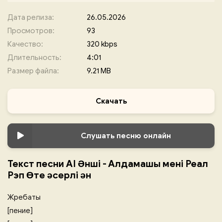
Дата релиза:
26.05.2026
Просмотров:
93
Качество:
320 kbps
Длительность:
4:01
Размер файла:
9.21 MB
Скачать
Слушать песню онлайн
Текст песни AI Әнші - Алдамашы мені Реал
Рэп Өте әсерлі ән
Жребаты
[пение]