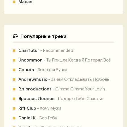
Macan
Популярные треки
Charfutur
- Recommended
Uncommon
- Ты Пришла Когда Я Потерял Всё
Сонька
- Золотая Ручка
Andrewmusic
- Зачем Откладывать Любовь
R.s.productions
- Gimme Gimme Your Lovin
Ярослав Леонов
- Подарю Тебе Счастье
Riff Club
- Хочу Мужа
Daniel K
- Без Тебя