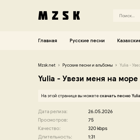
Главная
Русские песни
Казахски
Mzsk.net
Русские песни и альбомы
Yulia - Ув
Yulia - Увези меня на море
На этой странице вы можете
скачать песню Yuli
Дата релиза:
26.05.2026
Просмотров:
75
Качество:
320 kbps
Длительность:
1:31