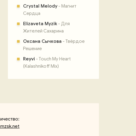
Crystal Melody
- Магнит
Сердца
Elizaveta Myzik
- Для
Жителей Сахарина
Оксана Сычкова
- Твёрдое
Решение
Reyvi
- Touch My Heart
(Kalashnikoff Mix)
ичество:
mzsk.net