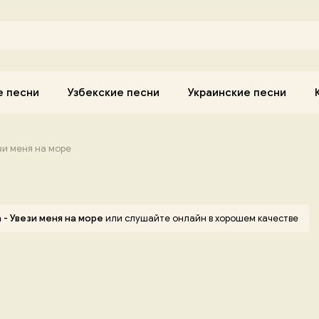
е песни
Узбекские песни
Украинские песни
ези меня на море
a - Увези меня на море
или слушайте онлайн в хорошем качестве