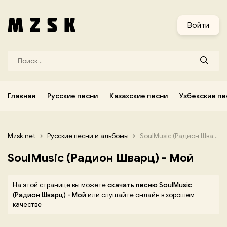
и
Узбекские песни
Украинские песни
Корейские песни
Войти
Главная
Русские песни
Казахские песни
Узбекские пе
Mzsk.net
Русские песни и альбомы
SoulMusic (Радион Шварц) - Мой
SoulMusic (Радион Шварц) - Мой
На этой странице вы можете
скачать песню SoulMusic
(Радион Шварц) - Мой
или слушайте онлайн в хорошем
качестве