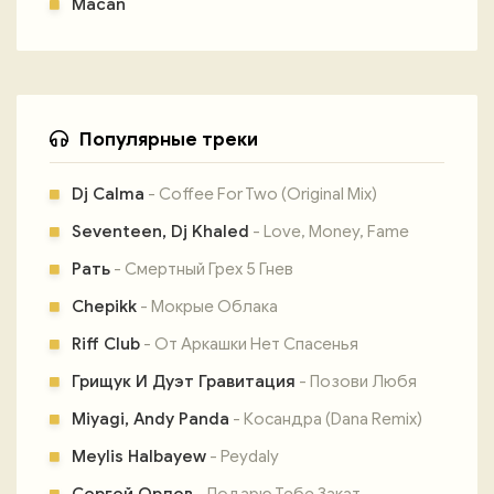
Macan
Популярные треки
Dj Calma
- Coffee For Two (Original Mix)
Seventeen, Dj Khaled
- Love, Money, Fame
Рать
- Смертный Грех 5 Гнев
Chepikk
- Мокрые Облака
Riff Club
- От Аркашки Нет Спасенья
Грищук И Дуэт Гравитация
- Позови Любя
Miyagi, Andy Panda
- Косандра (Dana Remix)
Meylis Halbayew
- Peydaly