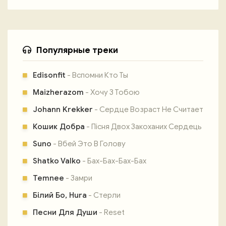
Популярные треки
Edisonfit
- Вспомни Кто Ты
Maizherazom
- Хочу З Тобою
Johann Krekker
- Сердце Возраст Не Считает
Кошик Добра
- Пісня Двох Закоханих Сердець
Suno
- Вбей Это В Голову
Shatko Valko
- Бах-Бах-Бах-Бах
Temnee
- Замри
Білий Бо, Hura
- Стерли
Песни Для Души
- Reset