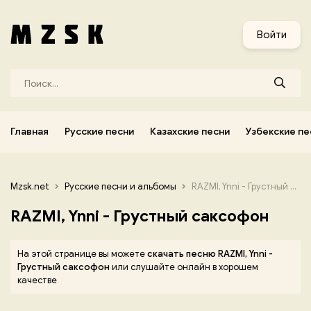
и
Узбекские песни
Украинские песни
Корейские песни
Войти
Главная
Русские песни
Казахские песни
Узбекские пе
Mzsk.net
Русские песни и альбомы
RAZMI, Ynni - Грустный саксофон
RAZMI, Ynni - Грустный саксофон
На этой странице вы можете
скачать песню RAZMI, Ynni -
Грустный саксофон
или слушайте онлайн в хорошем
качестве