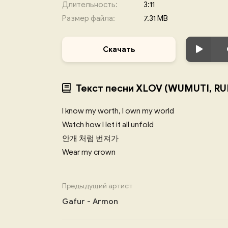
Длительность:
3:11
Размер файла:
7.31 MB
Скачать
Текст песни XLOV (WUMUTI, RUI
I know my worth, I own my world
Watch how I let it all unfold
안개 처럼 번져가
Wear my crown
Предыдущий артист
Gafur - Armon