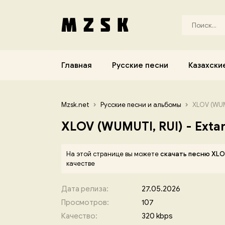
Главная
Русские песни
Казахски
Mzsk.net
Русские песни и альбомы
XLOV (WUMU
XLOV (WUMUTI, RUI) - Exta
На этой странице вы можете
скачать песню XLOV
качестве
Дата релиза:
27.05.2026
Просмотров:
107
Качество:
320 kbps