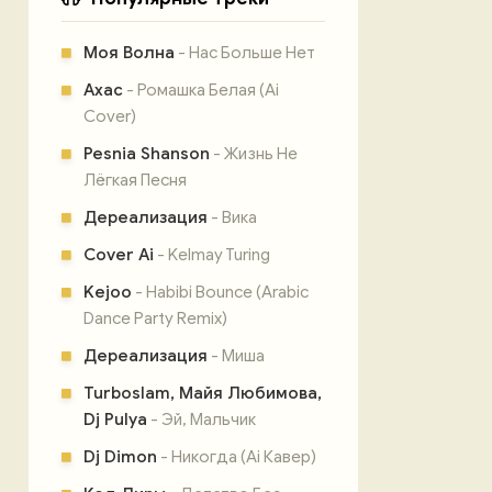
Моя Волна
- Нас Больше Нет
Ахас
- Ромашка Белая (Ai
Cover)
Pesnia Shanson
- Жизнь Не
Лёгкая Песня
Дереализация
- Вика
Cover Ai
- Kelmay Turing
Kejoo
- Habibi Bounce (Arabic
Dance Party Remix)
Дереализация
- Миша
Turboslam, Майя Любимова,
Dj Pulya
- Эй, Мальчик
Dj Dimon
- Никогда (Ai Кавер)