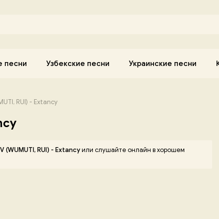
е песни
Узбекские песни
Украинские песни
TI, RUI) - Extancy
ncy
 (WUMUTI, RUI) - Extancy
или слушайте онлайн в хорошем