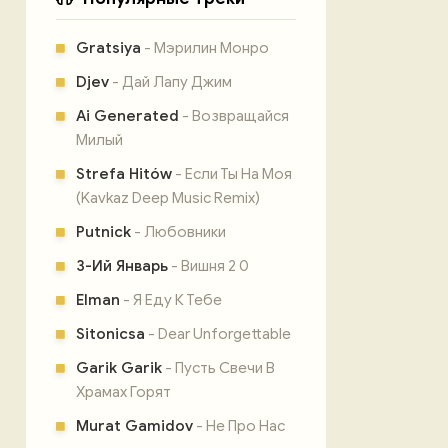
Gratsiya
- Мэрилин Монро
Djev
- Дай Лапу Джим
Ai Generated
- Возвращайся
Милый
Strefa Hitów
- Если Ты На Моя
(Kavkaz Deep Music Remix)
Putnick
- Любовники
3-Ий Январь
- Вишня 2 0
Elman
- Я Еду К Тебе
Sitonicsa
- Dear Unforgettable
Garik Garik
- Пусть Свечи В
Храмах Горят
Murat Gamidov
- Не Про Нас