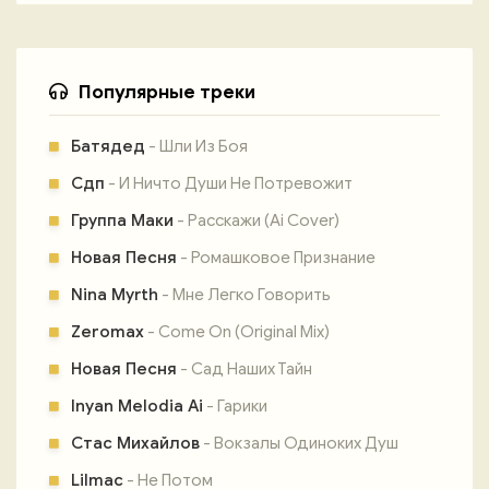
Популярные треки
Батядед
- Шли Из Боя
Сдп
- И Ничто Души Не Потревожит
Группа Маки
- Расскажи (Ai Cover)
Новая Песня
- Ромашковое Признание
Nina Myrth
- Мне Легко Говорить
Zeromax
- Come On (Original Mix)
Новая Песня
- Сад Наших Тайн
Inyan Melodia Ai
- Гарики
Стас Михайлов
- Вокзалы Одиноких Душ
Lilmac
- Не Потом