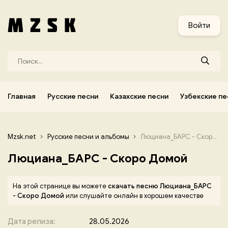
и
Узбекские песни
Украинские песни
Корейские песни
Войти
Главная
Русские песни
Казахские песни
Узбекские пе
Mzsk.net
Русские песни и альбомы
Люциана_БАРС - Скоро Домой
Люциана_БАРС - Скоро Домой
На этой странице вы можете
скачать песню Люциана_БАРС
- Скоро Домой
или слушайте онлайн в хорошем качестве
Дата релиза:
28.05.2026