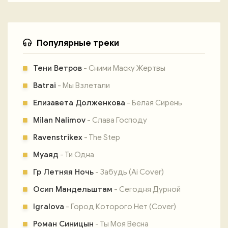
Популярные треки
Тени Ветров
- Сними Маску Жертвы
Batrai
- Мы Взлетали
Елизавета Долженкова
- Белая Сирень
Milan Nalimov
- Слава Господу
Ravenstrikex
- The Step
Муаяд
- Ти Одна
Гр Летняя Ночь
- Забудь (Ai Cover)
Осип Мандельштам
- Сегодня Дурной
Igralova
- Город Которого Нет (Cover)
Роман Синицын
- Ты Моя Весна