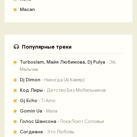
Macan
Популярные треки
Turboslam, Майя Любимова, Dj Pulya
- Эй,
Мальчик
Dj Dimon
- Никогда (Ai Кавер)
Код Лиры
- Детство Без Мобильников
Gj Echo
- Ti Amo
Gomin Ua
- Мала
Голос Шансона
- Пока Поют Соловьи
Согдиана
- Это Любовь