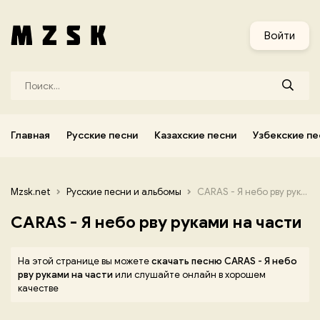
и
Узбекские песни
Украинские песни
Корейские песни
Войти
Главная
Русские песни
Казахские песни
Узбекские пе
Mzsk.net
Русские песни и альбомы
CARAS - Я небо рву руками на части
CARAS - Я небо рву руками на части
На этой странице вы можете
скачать песню CARAS - Я небо
рву руками на части
или слушайте онлайн в хорошем
качестве