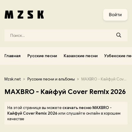
и
Узбекские песни
Украинские песни
Корейские песни
Войти
Главная
Русские песни
Казахские песни
Узбекские пе
Mzsk.net
Русские песни и альбомы
MAXBRO - Кайфуй Cover Remix 2026
MAXBRO - Кайфуй Cover Remix 2026
На этой странице вы можете
скачать песню MAXBRO -
Кайфуй Cover Remix 2026
или слушайте онлайн в хорошем
качестве