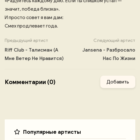
«Радуйтесь каждому дню. Если ты слишком устал —
значит, победа близка».
И просто совет я вам дам:
Смех продлевает года.
Предыдущий артист
Следующий артист
Riff Club - Талисман (А
Jansena - Разбросало
Мне Ветер Не Нравится)
Нас По Жизни
Комментарии (0)
Добавить
Популярные артисты