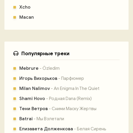
Xcho
Macan
Популярные треки
Mebrure
- Özledim
Игорь Вихорьков
- Парфюмер
Milan Nalimov
- An Enigma In The Quiet
Shami Hovo
- Родная Dana (Remix)
Тени Ветров
- Сними Маску Жертвы
Batrai
- Мы Взлетали
Елизавета Долженкова
- Белая Сирень