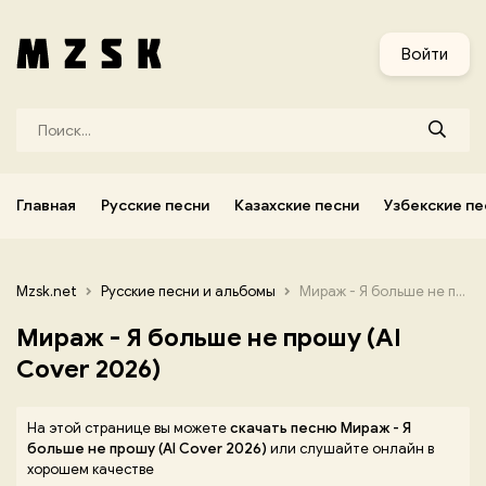
и
Узбекские песни
Украинские песни
Корейские песни
Войти
Главная
Русские песни
Казахские песни
Узбекские пе
Mzsk.net
Русские песни и альбомы
Мираж - Я больше не прошу (AI Cover 2026)
Мираж - Я больше не прошу (AI
Cover 2026)
На этой странице вы можете
скачать песню Мираж - Я
больше не прошу (AI Cover 2026)
или слушайте онлайн в
хорошем качестве