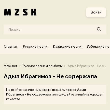
и
Узбекские песни
Украинские песни
Корейские песни
Войти
Главная
Русские песни
Казахские песни
Узбекские пе
Mzsk.net
Русские песни и альбомы
Адыл Ибрагимов - Не содержала
Адыл Ибрагимов - Не содержала
На этой странице вы можете
скачать песню Адыл
Ибрагимов - Не содержала
или слушайте онлайн в хорошем
качестве