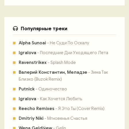
Популярные треки
Alpha Sunoai
- Не Суди По Оскалу
Igralova
- Последние Дни Уходящего Лета
Ravenstrikex
- Splash Mode
Валерий Константин, Меладзе
- Зима Так
Близко (Buzok Remix)
Putnick
- Одиночество
Igralova
- Как Хочется Любить
Reecho Remixes
- Я Это Ты (Cover Remix)
Dmitriy Niki
- Мгновенья Счастья
Wepa Geldiýew
- Gelin