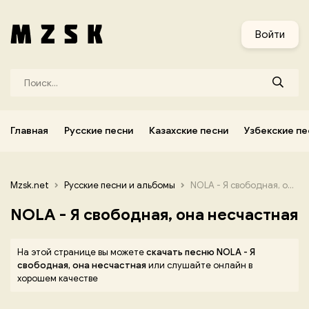
и
Узбекские песни
Украинские песни
Корейские песни
Войти
Главная
Русские песни
Казахские песни
Узбекские пе
Mzsk.net
Русские песни и альбомы
NOLA - Я свободная, она несчастная
NOLA - Я свободная, она несчастная
На этой странице вы можете
скачать песню NOLA - Я
свободная, она несчастная
или слушайте онлайн в
хорошем качестве