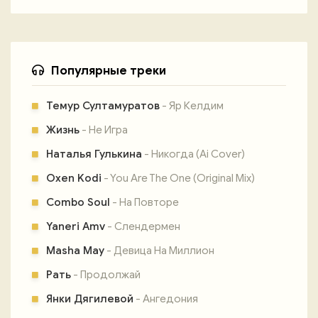
Популярные треки
Темур Султамуратов
- Яр Келдим
Жизнь
- Не Игра
Наталья Гулькина
- Никогда (Ai Cover)
Oxen Kodi
- You Are The One (Original Mix)
Combo Soul
- На Повторе
Yaneri Amv
- Слендермен
Masha May
- Девица На Миллион
Рать
- Продолжай
Янки Дягилевой
- Ангедония