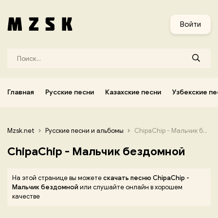
и
Узбекские песни
Украинские песни
Корейские песни
Войти
Главная
Русские песни
Казахские песни
Узбекские пе
Mzsk.net
Русские песни и альбомы
ChipaChip - Мальчик бездомной
ChipaChip - Мальчик бездомной
На этой странице вы можете
скачать песню ChipaChip -
Мальчик бездомной
или слушайте онлайн в хорошем
качестве