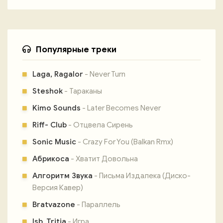
Популярные треки
Laga, Ragalor
- Never Turn
Steshok
- Тараканы
Kimo Sounds
- Later Becomes Never
Riff- Club
- Отцвела Сирень
Sonic Music
- Crazy For You (Balkan Rmx)
Абрикоса
- Хватит Довольна
Алгоритм Звука
- Письма Издалека (Диско-
Версия Кавер)
Bratvazone
- Параллель
Isb, Tritia
- Игра