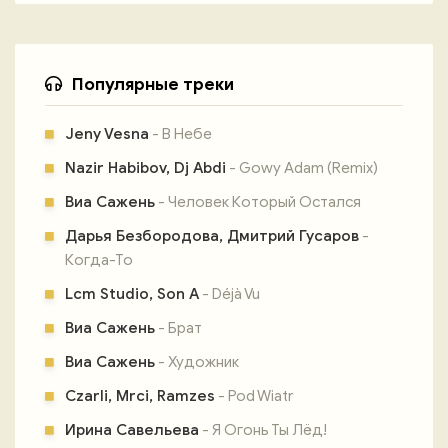
Популярные треки
Jeny Vesna
- В Небе
Nazir Habibov, Dj Abdi
- Gowy Adam (Remix)
Виа Сажень
- Человек Который Остался
Дарья Безбородова, Дмитрий Гусаров
-
Когда-То
Lcm Studio, Son A
- Déjà Vu
Виа Сажень
- Брат
Виа Сажень
- Художник
Czarli, Mrci, Ramzes
- Pod Wiatr
Ирина Савельева
- Я Огонь Ты Лёд!