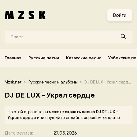
и
Узбекские песни
Украинские песни
Корейские песни
Войти
Главная
Русские песни
Казахские песни
Узбекские пе
Mzsk.net
Русские песни и альбомы
DJ DE LUX - Украл сердце
DJ DE LUX - Украл сердце
На этой странице вы можете
скачать песню DJ DE LUX -
Украл сердце
или слушайте онлайн в хорошем качестве
Дата релиза:
27.05.2026