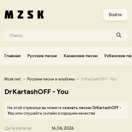
и
Узбекские песни
Украинские песни
Корейские песни
Войти
Главная
Русские песни
Казахские песни
Узбекские пе
Mzsk.net
Русские песни и альбомы
DrKartashOFF - You
DrKartashOFF - You
На этой странице вы можете
скачать песню DrKartashOFF -
You
или слушайте онлайн в хорошем качестве
Дата релиза:
16.06.2026