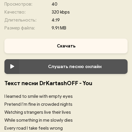
Просмотров:
40
Качество:
320 kbps
Длительность:
4:19
Размер файла:
9.91 MB
Скачать
Слушать песню онлайн
Текст песни DrKartashOFF - You
I learned to smile with empty eyes
Pretend I’m fine in crowded nights
Watching strangers live their lives
While something in me slowly dies
Every road I take feels wrong